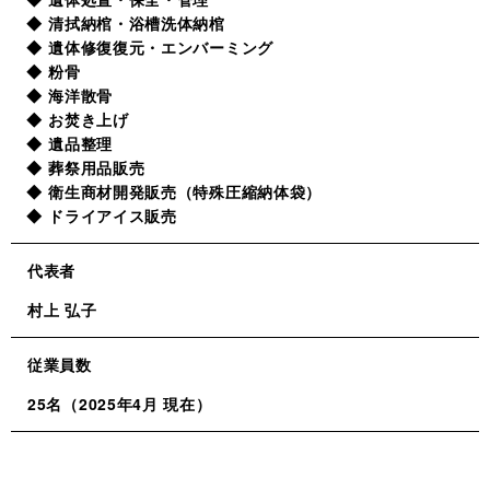
清拭納棺・浴槽洗体納棺
遺体修復復元・エンバーミング
粉骨
海洋散骨
お焚き上げ
遺品整理
葬祭用品販売
衛生商材開発販売（特殊圧縮納体袋）
ドライアイス販売
代表者
村上 弘子
従業員数
25名（2025年4月 現在）